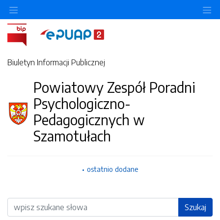
Ukryj/pokaż menu przedmiotowe
Uk
Biuletyn Informacji Publicznej
Powiatowy Zespół Poradni
Psychologiczno-
Pedagogicznych w
Szamotułach
ostatnio dodane
Wyszukiwarka
Szukaj